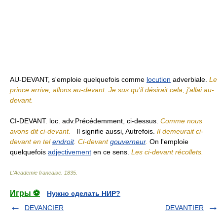
AU-DEVANT, s'emploie quelquefois comme
locution
adverbiale.
Le
prince arrive, allons au-devant. Je sus qu'il désirait cela, j'allai au-
devant.
CI-DEVANT. loc. adv.Précédemment, ci-dessus.
Comme nous
avons dit ci-devant.
Il signifie aussi, Autrefois.
Il demeurait ci-
devant en tel
endroit
. Ci-devant
gouverneur
.
On l'emploie
quelquefois
adjectivement
en ce sens.
Les ci-devant récollets.
L'Academie francaise
.
1835
.
Игры ⚽
Нужно сделать НИР?
DEVANCIER
DEVANTIER