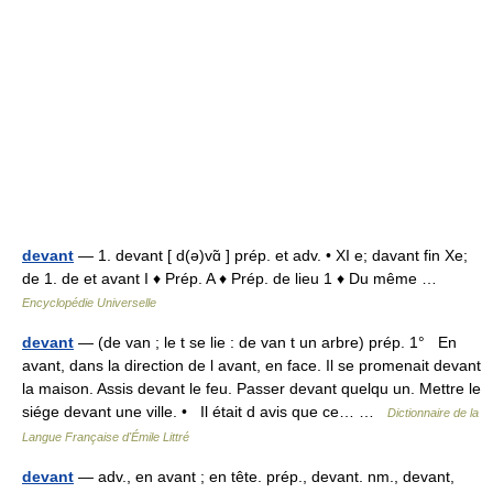
devant
— 1. devant [ d(ə)vɑ̃ ] prép. et adv. • XI e; davant fin Xe;
de 1. de et avant I ♦ Prép. A ♦ Prép. de lieu 1 ♦ Du même …
Encyclopédie Universelle
devant
— (de van ; le t se lie : de van t un arbre) prép. 1° En
avant, dans la direction de l avant, en face. Il se promenait devant
la maison. Assis devant le feu. Passer devant quelqu un. Mettre le
siége devant une ville. • Il était d avis que ce… …
Dictionnaire de la
Langue Française d'Émile Littré
devant
— adv., en avant ; en tête. prép., devant. nm., devant,