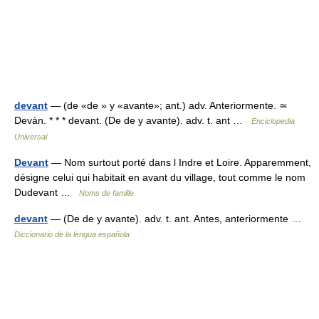
devant
— (de «de » y «avante»; ant.) adv. Anteriormente. ≃
Deván. * * * devant. (De de y avante). adv. t. ant …
Enciclopedia
Universal
Devant
— Nom surtout porté dans l Indre et Loire. Apparemment,
désigne celui qui habitait en avant du village, tout comme le nom
Dudevant …
Noms de famille
devant
— (De de y avante). adv. t. ant. Antes, anteriormente …
Diccionario de la lengua española