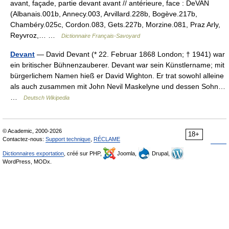
avant, façade, partie devant avant // antérieure, face : DeVAN
(Albanais.001b, Annecy.003, Arvillard.228b, Bogève.217b,
Chambéry.025c, Cordon.083, Gets.227b, Morzine.081, Praz Arly,
Reyvroz,… …
Dictionnaire Français-Savoyard
Devant
— David Devant (* 22. Februar 1868 London; † 1941) war
ein britischer Bühnenzauberer. Devant war sein Künstlername; mit
bürgerlichem Namen hieß er David Wighton. Er trat sowohl alleine
als auch zusammen mit John Nevil Maskelyne und dessen Sohn…
…
Deutsch Wikipedia
© Academic, 2000-2026
18+
Contactez-nous:
Support technique
,
RÉCLAME
Dictionnaires exportation
, créé sur PHP,
Joomla,
Drupal,
WordPress, MODx.